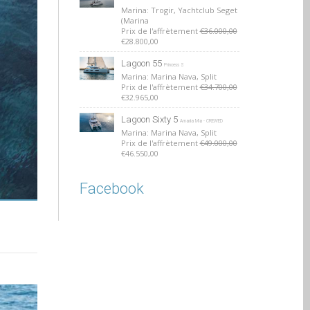
Marina: Trogir, Yachtclub Seget
(Marina
Prix de l'affrètement
€36.000,00
€28.800,00
Lagoon 55
Princess S
Marina: Marina Nava, Split
Prix de l'affrètement
€34.700,00
€32.965,00
Lagoon Sixty 5
Amada Mia - CREWED
Marina: Marina Nava, Split
Prix de l'affrètement
€49.000,00
€46.550,00
Facebook