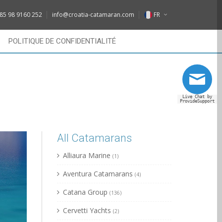
DE
85 98 9160 252
info@croatia-catamaran.com
FR
IT
EN
POLITIQUE DE CONFIDENTIALITÉ
FR
DE
RU
IT
Live Chat by
FR
ProvideSupport
RU
All Catamarans
Alliaura Marine
(1)
Aventura Catamarans
(4)
Catana Group
(136)
Cervetti Yachts
(2)