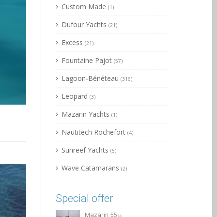
Custom Made
(1)
Dufour Yachts
(21)
Excess
(21)
Fountaine Pajot
(57)
Lagoon-Bénéteau
(316)
Leopard
(3)
Mazarin Yachts
(1)
Nautitech Rochefort
(4)
Sunreef Yachts
(5)
Wave Catamarans
(2)
Special offer
Mazarin 55
NN