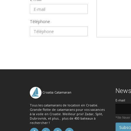
Téléphone
Newsl
Croatia Catamaran
E-mail
Tous les catamarans de location en Croatie.
Grande flotte de catamarans pour vos vacances
à la voile en Croatie. Meilleur prix! Zadar, Split,
*We Never
Dubrovnik, et plus... plus de 400 bateaux à
rechercher !