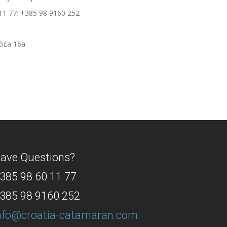
11 77; +385 98 9160 252
čića 16a
r
ave Questions?
385 98 60 11 77
385 98 9160 252
nfo@croatia-catamaran.com