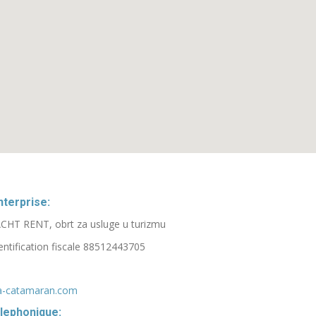
terprise:
HT RENT, obrt za usluge u turizmu
ntification fiscale 88512443705
a-catamaran.com
lephonique: