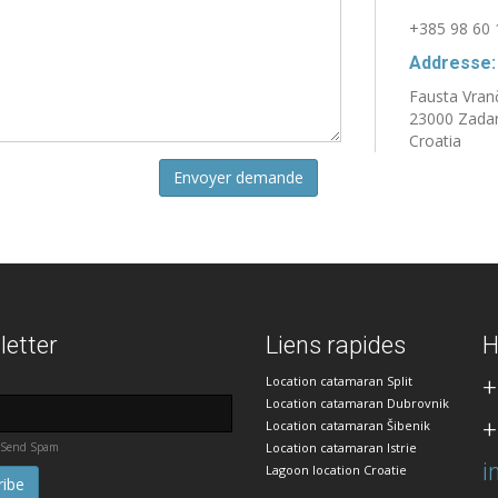
+385 98 60 
Addresse:
Fausta Vran
23000 Zada
Croatia
Envoyer demande
etter
Liens rapides
H
Location catamaran Split
+
Location catamaran Dubrovnik
+
Location catamaran Šibenik
 Send Spam
Location catamaran Istrie
i
Lagoon location Croatie