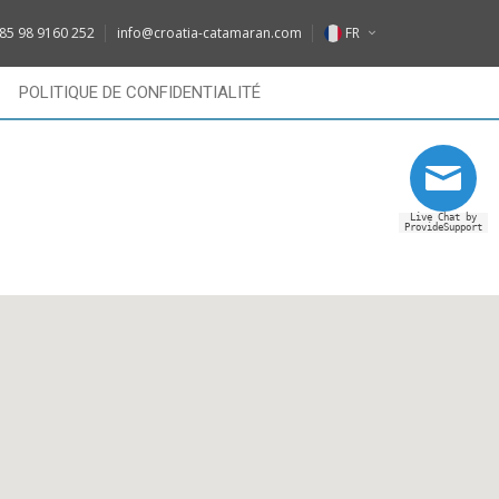
DE
85 98 9160 252
info@croatia-catamaran.com
FR
IT
EN
POLITIQUE DE CONFIDENTIALITÉ
FR
DE
RU
IT
Live Chat by
FR
ProvideSupport
RU