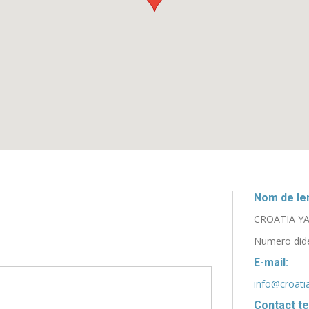
Nom de len
CROATIA YAC
Numero dide
E-mail:
info@croati
Contact te