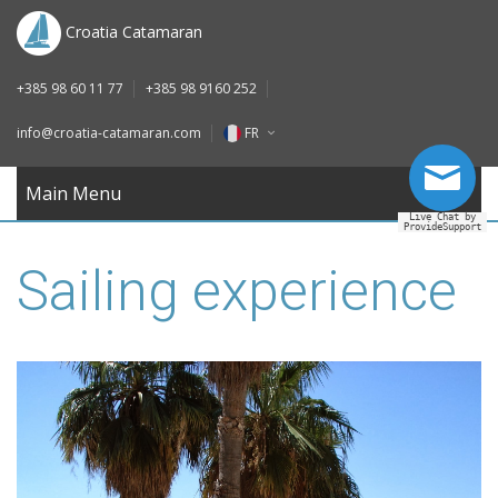
DE
Croatia Catamaran
IT
+385 98 60 11 77
+385 98 9160 252
FR
info@croatia-catamaran.com
FR
RU
EN
Main Menu
Live Chat by
ProvideSupport
DE
Sailing experience
IT
FR
RU