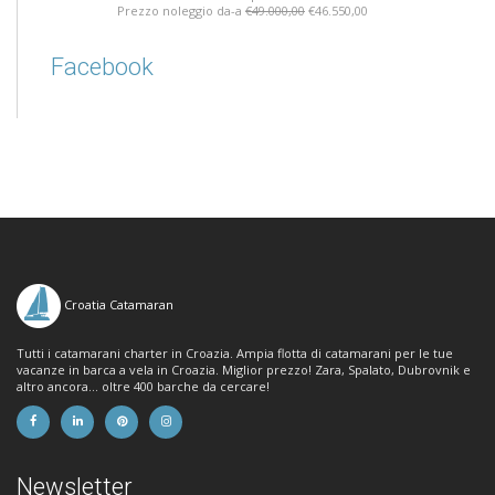
Prezzo noleggio da-a
€49.000,00
€46.550,00
Facebook
Croatia Catamaran
Tutti i catamarani charter in Croazia. Ampia flotta di catamarani per le tue
vacanze in barca a vela in Croazia. Miglior prezzo! Zara, Spalato, Dubrovnik e
altro ancora... oltre 400 barche da cercare!
Newsletter