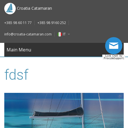
DE
Croatia Catamaran
IT
+385 98 60 11 77
+385 98 9160 252
FR
info@croatia-catamaran.com
IT
RU
EN
Main Menu
Live Chat by
ProvideSupport
DE
fdsf
IT
FR
RU