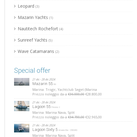
Leopard
(3)
Mazarin Yachts
(1)
Nautitech Rochefort
(4)
Sunreef Yachts
(5)
Wave Catamarans
(2)
Special offer
21 dic - 28 dic 2024
Mazarin 55
NN
Marina: Trogir, Yachtclub Seget (Marina
Prezzo noleggio da-a
€36.000,00
€28.800,00
21 dic - 28 dic 2024
Lagoon 55
Princess S
Marina: Marina Nava, Split
Prezzo noleggio da-a
€34.700,00
€32.965,00
21 dic - 28 dic 2024
Lagoon Sixty 5
Amada Mia - CREWED
Marina: Marina Nava, Split