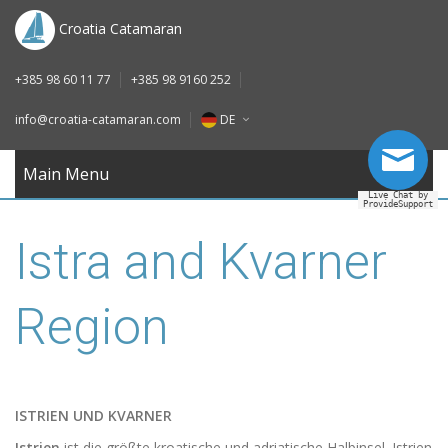
DE
Croatia Catamaran
IT
+385 98 60 11 77
+385 98 9160 252
FR
info@croatia-catamaran.com
DE
RU
EN
Main Menu
Live Chat by
ProvideSupport
DE
Istra and Kvarner
IT
FR
Region
RU
ISTRIEN UND KVARNER
Istrien
ist die größte kroatische und adriatische Halbinsel. Istrien