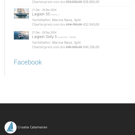
Charterpreis von-bis
€36.000,00
€28.800,00
21 Dez - 28 Dez 2024
Lagoon 55
Princess S
Yachthafen: Marina Nava, Split
Charterpreis von-bis
€34.700,00
€32.965,00
21 Dez - 28 Dez 2024
Lagoon Sixty 5
Amada Mia - CREWED
Yachthafen: Marina Nava, Split
Charterpreis von-bis
€49.000,00
€46.550,00
Facebook
Croatia Catamaran