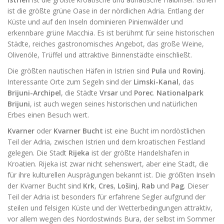
ist die größte grüne Oase in der nördlichen Adria.
Entlang der
Küste und auf den Inseln dominieren Pinienwälder und
erkennbare grüne Macchia.
Es ist berühmt für seine historischen
Städte, reiches gastronomisches Angebot, das große Weine,
Olivenöle, Trüffel und attraktive Binnenstädte einschließt.
Die größten nautischen Häfen in Istrien sind
Pula
und
Rovinj
.
Interessante Orte zum Segeln sind der
Limski-Kanal
, das
Brijuni-Archipel
, die Städte
Vrsar
und
Porec
.
Nationalpark
Brijuni
, ist auch wegen seines historischen und natürlichen
Erbes einen Besuch wert.
Kvarner
oder
Kvarner Bucht
ist eine Bucht im nordöstlichen
Teil der Adria, zwischen Istrien und dem kroatischen Festland
gelegen. Die Stadt
Rijeka
ist der größte Handelshafen in
Kroatien. Rijeka ist zwar nicht sehenswert, aber eine Stadt, die
für ihre kulturellen Ausprägungen bekannt ist. Die größten Inseln
der Kvarner Bucht sind
Krk
,
Cres
,
Lošinj
,
Rab
und
Pag
. Dieser
Teil der Adria ist besonders für erfahrene Segler aufgrund der
steilen und felsigen Küste und der Wetterbedingungen attraktiv,
vor allem wegen des Nordostwinds Bura, der selbst im Sommer