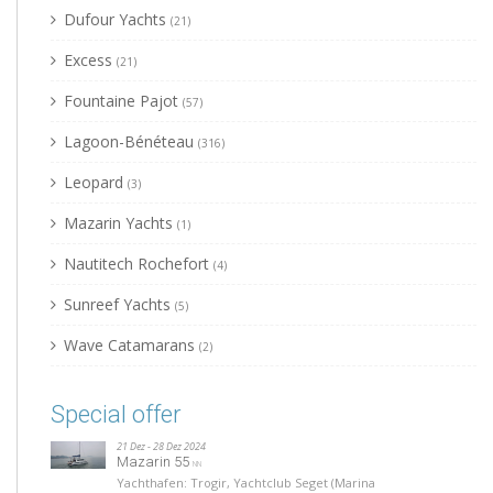
Dufour Yachts
(21)
Excess
(21)
Fountaine Pajot
(57)
Lagoon-Bénéteau
(316)
Leopard
(3)
Mazarin Yachts
(1)
Nautitech Rochefort
(4)
Sunreef Yachts
(5)
Wave Catamarans
(2)
Special offer
21 Dez - 28 Dez 2024
Mazarin 55
NN
Yachthafen: Trogir, Yachtclub Seget (Marina