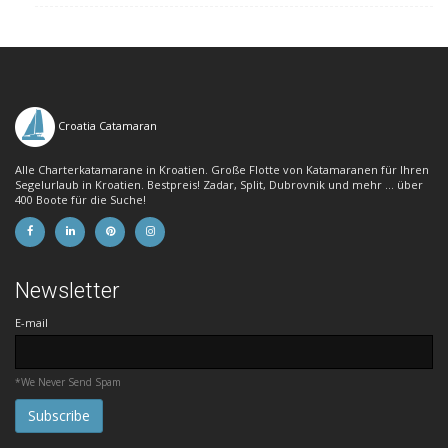
Croatia Catamaran
Alle Charterkatamarane in Kroatien. Große Flotte von Katamaranen für Ihren
Segelurlaub in Kroatien. Bestpreis! Zadar, Split, Dubrovnik und mehr ... über
400 Boote für die Suche!
Newsletter
E-mail
*We Never Send Spam