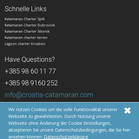
Schnelle Links
Katamaran-Charter Split
Katamaran-Charter Dubrovnik
Katamaran-Charter Sibenik
Katamaran charter Istrien
Lagoon charter Kroatien
Have Questions?
+385 98 60 11 77
+385 98 9160 252
info@croatia-catamaran.com
24/7 Dedicated Customer Support
Wir nutzen Cookies um die volle Funktionalität unserer
Webseite zu gewährleisten. Durch Nutzung unserer
© 2026 Croatia Catamaran
Webseite ohne Änderung der Cookie Einstellungen,
Developed by:
Izrada web stranica | GOIGO
akzeptieren Sie unsere Datenschutzbedingungen, die Sie hier
ansehen können:
Datenschutzerklärung
.